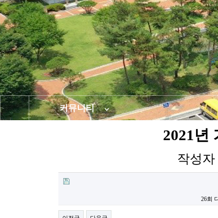
커뮤니티
2021
작성
26회